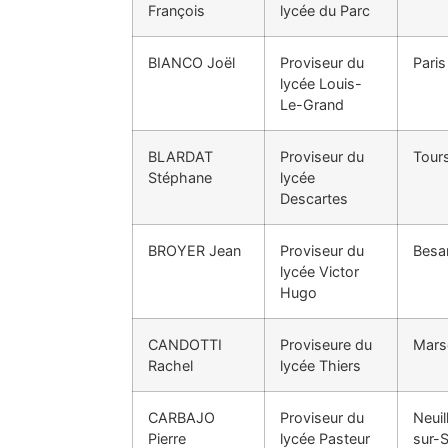
François
lycée du Parc
BIANCO Joël
Proviseur du
Paris
lycée Louis-
Le-Grand
BLARDAT
Proviseur du
Tour
Stéphane
lycée
Descartes
BROYER Jean
Proviseur du
Besa
lycée Victor
Hugo
CANDOTTI
Proviseure du
Marse
Rachel
lycée Thiers
CARBAJO
Proviseur du
Neuil
Pierre
lycée Pasteur
sur-S