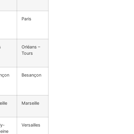
Paris
s
Orléans –
Tours
nçon
Besançon
ille
Marseille
ly-
Versailles
eine