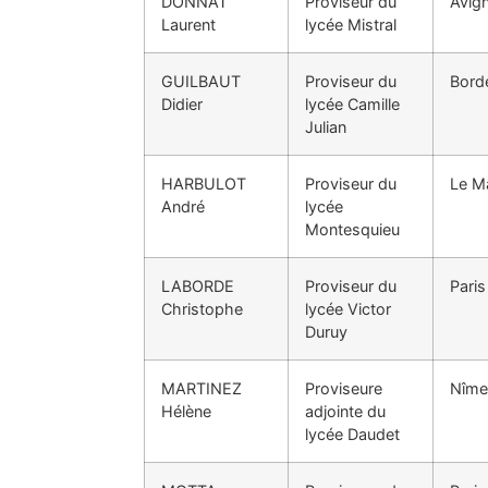
DONNAT
Proviseur du
Avig
Laurent
lycée Mistral
GUILBAUT
Proviseur du
Bord
Didier
lycée Camille
Julian
HARBULOT
Proviseur du
Le M
André
lycée
Montesquieu
LABORDE
Proviseur du
Paris
Christophe
lycée Victor
Duruy
MARTINEZ
Proviseure
Nîme
Hélène
adjointe du
lycée Daudet