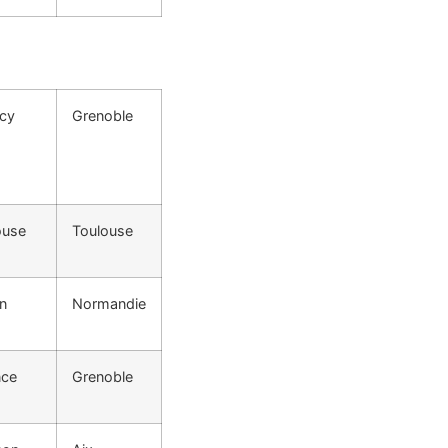
cy
Grenoble
ouse
Toulouse
n
Normandie
nce
Grenoble