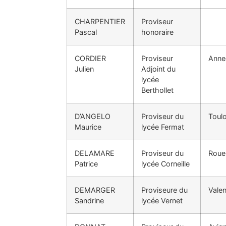
CHARPENTIER
Proviseur
Pascal
honoraire
CORDIER
Proviseur
Anne
Julien
Adjoint du
lycée
Berthollet
D’ANGELO
Proviseur du
Toul
Maurice
lycée Fermat
DELAMARE
Proviseur du
Roue
Patrice
lycée Corneille
DEMARGER
Proviseure du
Vale
Sandrine
lycée Vernet