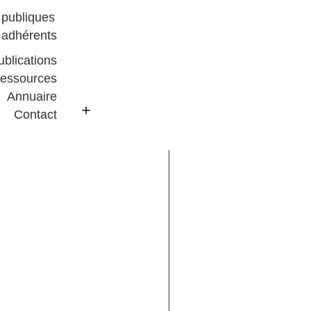
 publiques
s adhérents
ublications
essources
Annuaire
ADHÉRER
Contact