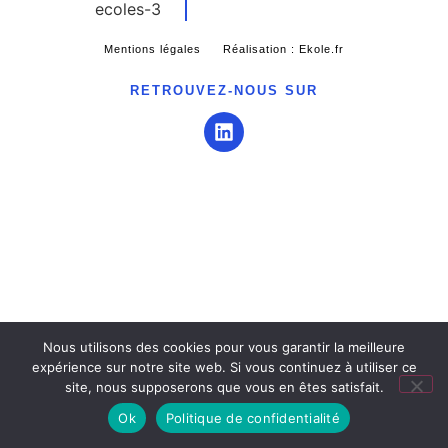
Mentions légales
Réalisation : Ekole.fr
RETROUVEZ-NOUS SUR
Nous utilisons des cookies pour vous garantir la meilleure
expérience sur notre site web. Si vous continuez à utiliser ce
site, nous supposerons que vous en êtes satisfait.
Engagé pour l’environnement : compensation de l’impact
Ok
Politique de confidentialité
carbone de notre site internet
En savoir +